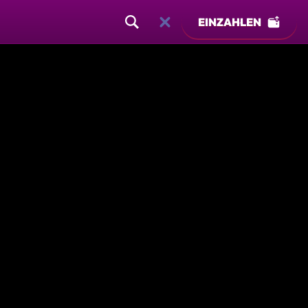
EINZAHLEN