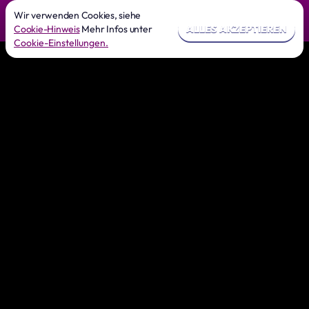
Wir verwenden Cookies, siehe
Cookie-Hinweis
Mehr Infos unter
ALLES AKZEPTIEREN
Cookie-Einstellungen.