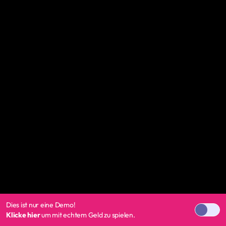
Dies ist nur eine Demo!
Klicke hier
um mit echtem Geld zu spielen.