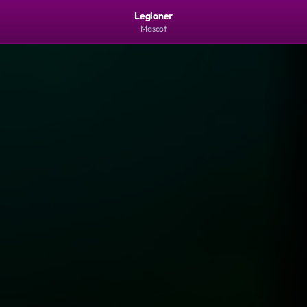
Legioner
Mascot