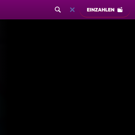
EINZAHLEN