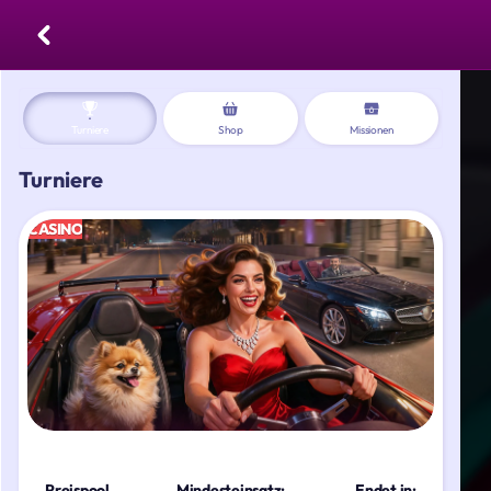
Turniere
Shop
Missionen
Turniere
CASINO
MONATLICHE RENNEN
Preispool
Mindesteinsatz:
Endet in: