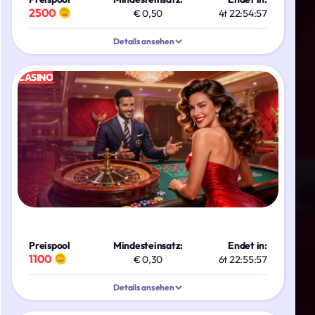
2500
€ 0,50
4t 22:54:57
Details ansehen
CASINO
GOLD SALOON LIVE
Preispool
Mindesteinsatz:
Endet in:
1100
€ 0,30
6t 22:55:57
Details ansehen