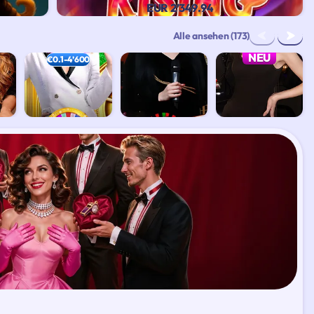
EUR 2’349.94
Alle ansehen (173)
NEU
NEU
€0.1-4’600