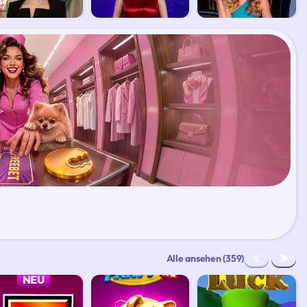
Alle ansehen (359)
NEU