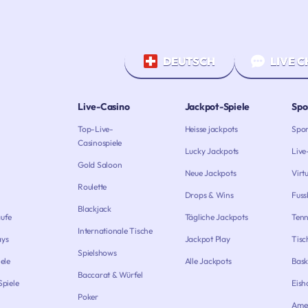
eine riesige Auswahl bei CasinoInfinity
erem CasinoInfinity findest du folgende Kategorien:
DEUTSCH
LIVE 
sino
etten
tten
Live-Casino
Jackpot-Spiele
Spo
le Sportarten
-Aktionen
Top-Live-
Heisse jackpots
Spor
re
Casinospiele
Lucky Jackpots
Live
Gold Saloon
stem
Neue Jackpots
Virt
Roulette
Spielanbieter bei CasinoInfinity
Drops & Wins
Fuss
Blackjack
 riesigen Auswahl an Slot-Spielen in unserem Casino kannst du auch in unserer Live Cas
ufe
Tägliche Jackpots
Tenn
chspielen gewinnen! Bei uns bleiben keine Wünsche offen, und damit das auch so bleibt,
Internationale Tische
no Spiele aller Zeiten.
ys
Jackpot Play
Tisc
Spielshows
ie beliebtesten und zuverlässigsten Entwickler von Slot-Spielen:
ele
Alle Jackpots
Bask
Baccarat & Würfel
aming
Spiele
Eish
 City
Poker
ba
Amer