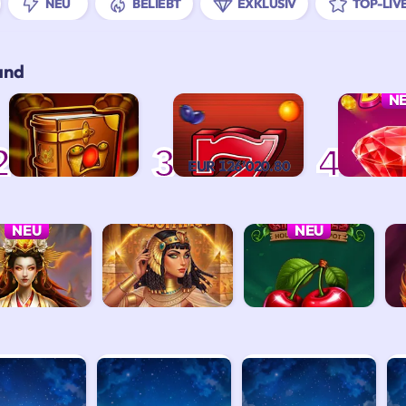
NEU
BELIEBT
EXKLUSIV
TOP-LIV
and
N
2
3
4
EUR 126’020.80
NEU
NEU