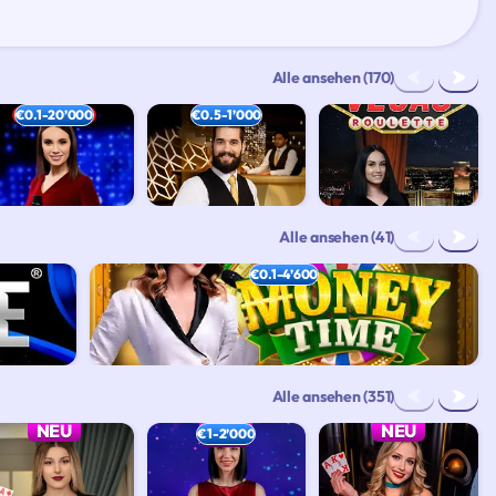
Alle ansehen (170)
NEU
€0.1-20’000
€0.5-1’000
9
27
26
12
31
21
14
19
13
32
4
5
8
31
0
0
Alle ansehen (41)
7
8
16
24
NEU
€0.1-4’600
Alle ansehen (351)
NEU
NEU
NEU
€1-2’000
0 / 7