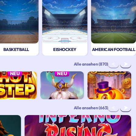
BASKETBALL
EISHOCKEY
AMERICAN FOOTBALL
Alle ansehen (870)
NEU
NEU
Alle ansehen (663)