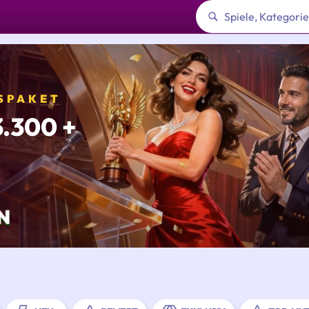
Spiele, Kategori
SPAKET
3.300 +
N