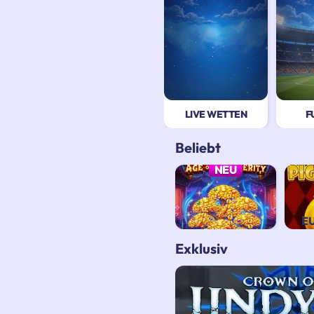
LIVE WETTEN
F
Beliebt
NEU
EU
Exklusiv