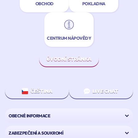
OBCHOD
POKLADNA
CENTRUM NÁPOVĚDY
ÚVODNÍ STRÁNKA
ČEŠTINA
LIVE CHAT
OBECNÉ INFORMACE
ZABEZPEČENÍ A SOUKROMÍ