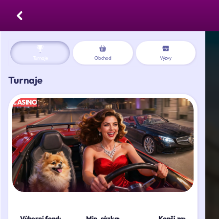
Turnaje
Obchod
Výzvy
Turnaje
CASINO
MĚSÍČNÍ ZÁVOD
Výherní fond:
Min. sázka:
Končí za: