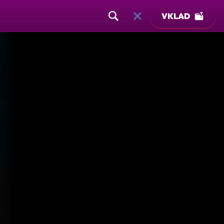
VKLAD