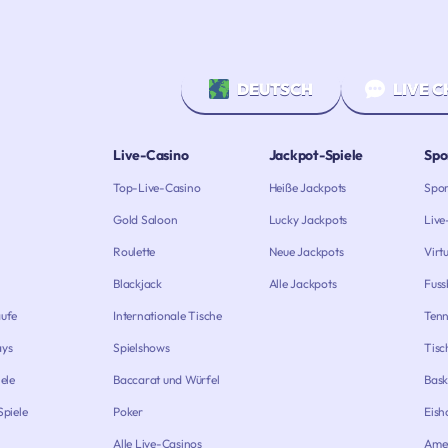
eine riesige Auswahl bei CasinoInfinity
erem CasinoInfinity findest du folgende Kategorien:
DEUTSCH
LIVE 
sino
etten
tten
Live-Casino
Jackpot-Spiele
Spo
le Sportarten
-Aktionen
Top-Live-Casino
Heiße Jackpots
Spor
re
Gold Saloon
Lucky Jackpots
Live
stem
Roulette
Neue Jackpots
Virt
Spielanbieter bei CasinoInfinity
Blackjack
Alle Jackpots
Fuss
 riesigen Auswahl an Slot-Spielen in unserem Casino kannst du auch in unserer Live Cas
ufe
Internationale Tische
Tenn
chspielen gewinnen! Bei uns bleiben keine Wünsche offen, und damit das auch so bleibt,
no Spiele aller Zeiten.
ys
Spielshows
Tisc
ie beliebtesten und zuverlässigsten Entwickler von Slot-Spielen:
ele
Baccarat und Würfel
Bask
aming
Spiele
Poker
Eish
 City
ba
Alle Live-Casinos
Amer