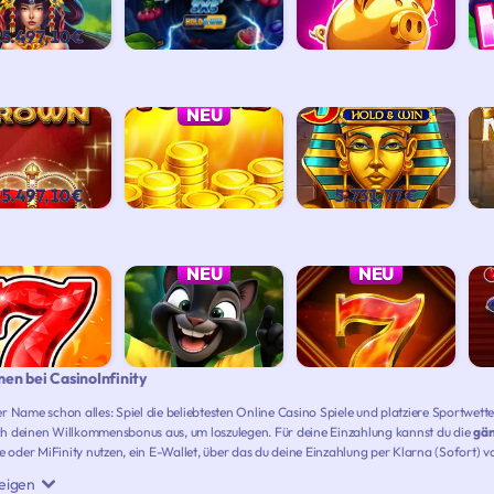
5.497,10 €
NEU
5.497,10 €
5.731,77 €
NEU
NEU
en bei CasinoInfinity
er Name schon alles: Spiel die beliebtesten Online Casino Spiele und platziere Sportwet
h deinen Willkommensbonus aus, um loszulegen. Für deine Einzahlung kannst du die
gän
 oder MiFinity nutzen, ein E-Wallet, über das du deine Einzahlung per Klarna (Sofort
hereum, Ripple oder Litecoin. Aber das ist erst der Anfang, denn auch nach deinem ersten
eigen
 Turniere und ein VIP-Programm, das seinesgleichen sucht!
Non-stop Spaß, ohne Einschr