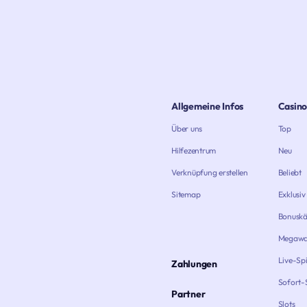
Entdecke 
Nur bei uns
Casino
Live Ca
Sportw
Live We
Allgemeine Infos
Casino
Virtuel
Über uns
Top
Casino
Turnie
Hilfezentrum
Neu
Shop
VIP Sy
Verknüpfung erstellen
Beliebt
Software 
Sitemap
Exklusiv
Neben einer
Bonuskä
anderen Tis
Online Casi
Megawa
Wir haben d
Live-Spi
Zahlungen
Microg
Sofort-
Nolimit
Partner
Slots
Kalam