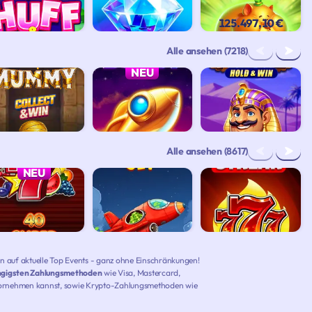
125.497,10 €
Alle ansehen (7218)
NEU
Alle ansehen (8617)
NEU
ten auf aktuelle Top Events - ganz ohne Einschränkungen!
gigsten Zahlungsmethoden
wie Visa, Mastercard,
) vornehmen kannst, sowie Krypto-Zahlungsmethoden wie
 unbegrenzten Spiel bieten wir dir weiterhin die besten
änkungen - das ist dein
CasinoInfinity
.