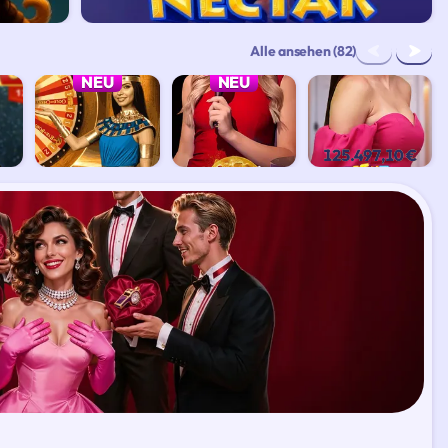
Alle ansehen (82)
NEU
NEU
125.497,10 €