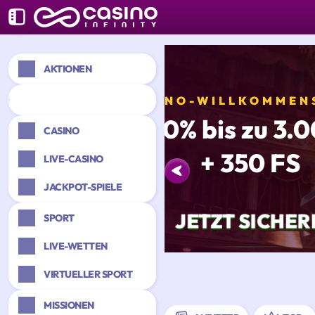
AKTIONEN
STARTSEITE
CASINO-WILLKOMMEN
250% bis zu 3.
CASINO
+ 350 FS
LIVE-CASINO
JACKPOT-SPIELE
JETZT SICHER
SPORT
LIVE-WETTEN
VIRTUELLER SPORT
MISSIONEN