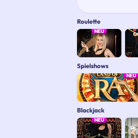
Roulette
NEU
Spielshows
NEU
Blackjack
NEU