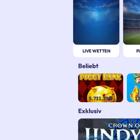
LIVE WETTEN
F
Beliebt
5.731,77 €
12
Exklusiv