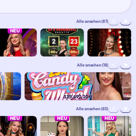
Alle ansehen (87)
NEU
Alle ansehen (18)
125.497,10 €
Alle ansehen (85)
NEU
NEU
NEU