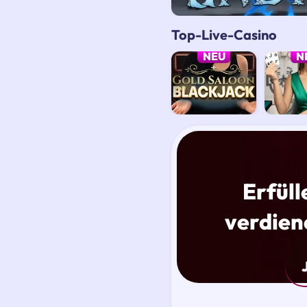
Top-Live-Casino
NEU
N
Erfüll
verdien