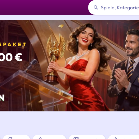
Spiele, Kategori
SPAKET
000 €
N