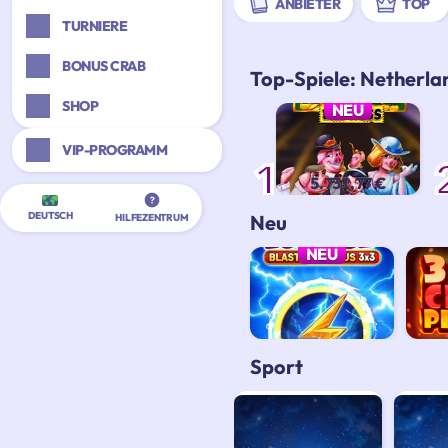
ANBIETER
TOP
TURNIERE
BONUS CRAB
Top-Spiele: Netherla
SHOP
NEU
VIP-PROGRAMM
1
5.731,77 €
DEUTSCH
Neu
HILFEZENTRUM
NEU
Sport