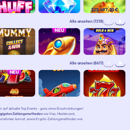
125.497,10 €
Alle ansehen (7218)
NEU
Alle ansehen (8617)
NEU
ten auf aktuelle Top Events - ganz ohne Einschränkungen!
gigsten Zahlungsmethoden
wie Visa, Mastercard,
) vornehmen kannst, sowie Krypto-Zahlungsmethoden wie
 unbegrenzten Spiel bieten wir dir weiterhin die besten
änkungen - das ist dein
CasinoInfinity
.