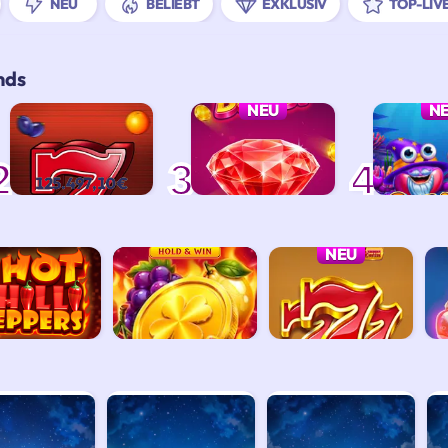
NEU
BELIEBT
EXKLUSIV
TOP-LIV
nds
NEU
N
2
3
4
125.497,10 €
NEU