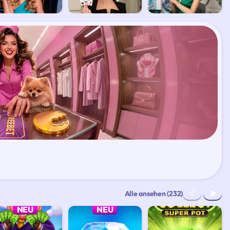
Alle ansehen (232)
NEU
NEU