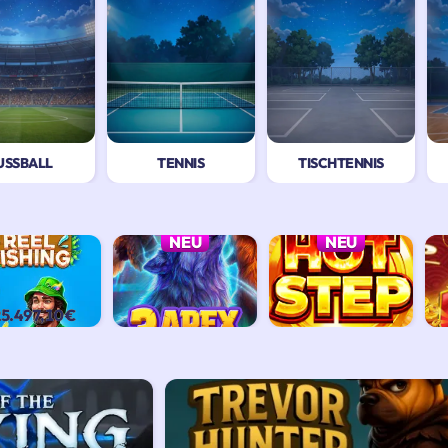
USSBALL
TENNIS
TISCHTENNIS
NEU
NEU
5.497,10 €