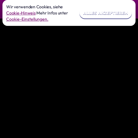
Wir verwenden Cookies, siehe
Cookie-Hinweis
Mehr Infos unter
ALLES AKZEPTIEREN
Cookie-Einstellungen.