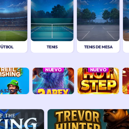
FÚTBOL
TENIS
TENIS DE MESA
NUEVO
NUEVO
6.521,37 €