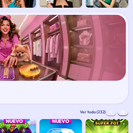
Ver todo (232)
NUEVO
NUEVO