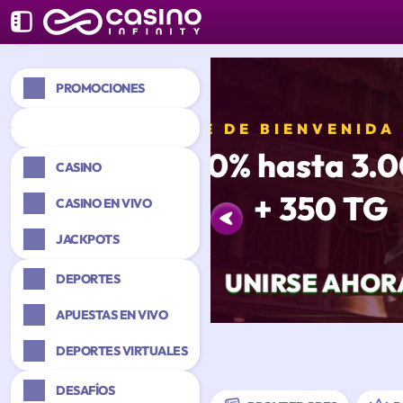
PROMOCIONES
INICIO
PAQUETE DE BIENVENIDA
250% hasta 3.
CASINO
+ 350 TG
CASINO EN VIVO
JACKPOTS
UNIRSE AHOR
DEPORTES
APUESTAS EN VIVO
DEPORTES VIRTUALES
DESAFÍOS