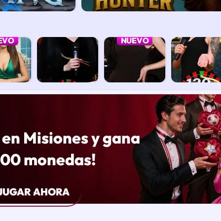
EVO
NUEVO
 en Misiones y gana
000 monedas!
JUGAR AHORA