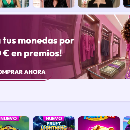
 tus monedas por
 € en premios!
OMPRAR AHORA
NUEVO
NUEVO