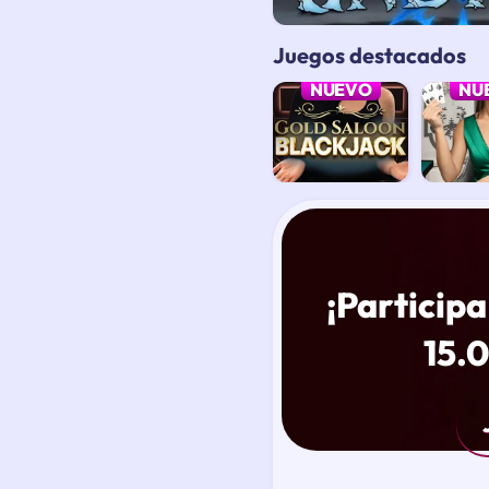
Juegos destacados
NUEVO
NU
¡Participa
15.