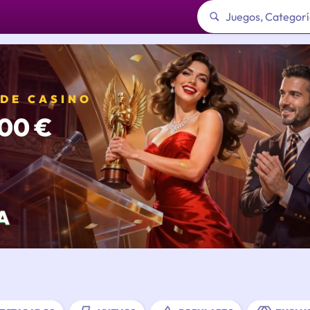
Juegos, Categorí
 DE CASINO
000 €
A