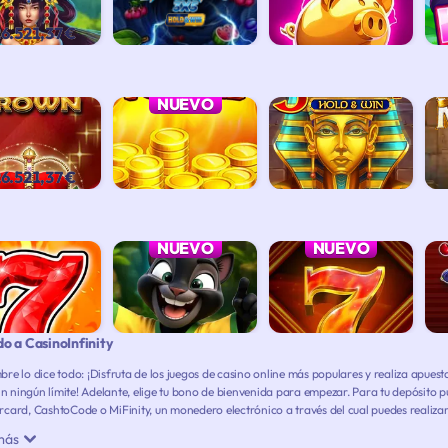
6.521,37 €
NUEVO
6.521,37 €
NUEVO
NUEVO
o a CasinoInfinity
bre lo dice todo: ¡Disfruta de los juegos de casino online más populares y realiza apues
 ningún límite! Adelante, elige tu bono de bienvenida para empezar. Para tu depósito pu
rcard, CashtoCode o MiFinity, un monedero electrónico a través del cual puedes realizar
iptomonedas como Bitcoin, Ethereum, Ripple o Litecoin. Pero eso es solo el principio, po
más
 ofreciéndote las
mejores promociones
, torneos y un programa VIP sin igual.
Diversión 