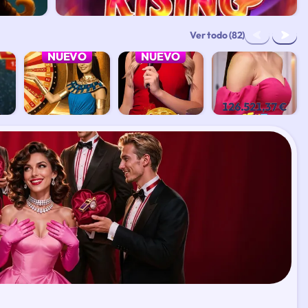
Ver todo (82)
NUEVO
NUEVO
126.521,37 €