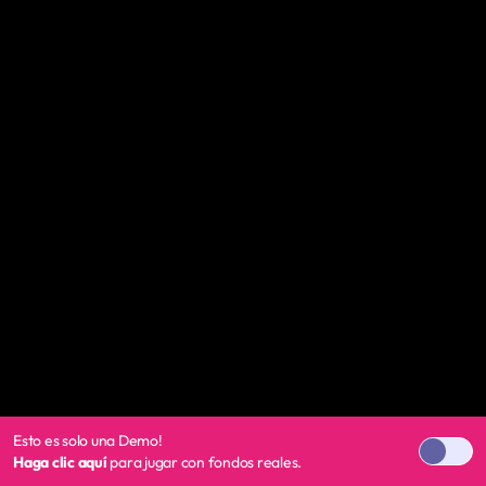
Esto es solo una Demo!
Haga clic aquí
para jugar con fondos reales.