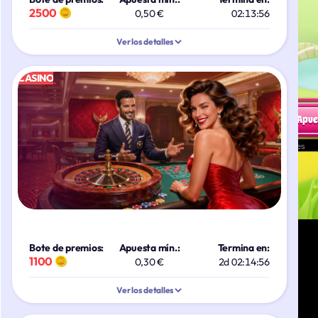
2500
0,50 €
02:13:56
Ver los detalles
CASINO
GOLD SALOON LIVE
Bote de premios:
Apuesta mín.:
Termina en:
1100
0,30 €
2d 02:14:56
Ver los detalles