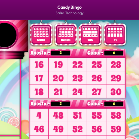
Candy Bingo
Salsa Technology