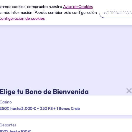
lizamos cookies, comprueba nuestro
Aviso de Cookies
a más información. Puedes cambiar esta configuración
ACEPTAR TO
Configuración de cookies
Elige tu Bono de Bienvenida
Casino
250% hasta 3.000 € + 350 FS + 1 Bonus Crab
Deportes
100% hasta 100 €