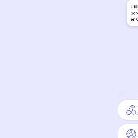
Uti
par
en