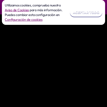
Utilizamos cookies, comprueba nuestro
Aviso de Cookies
para más información.
ACEPTAR TODO
Puedes cambiar esta configuración en
Configuración de cookies