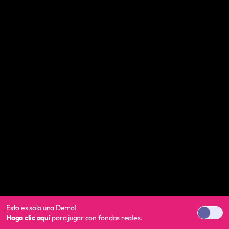
Esto es solo una Demo!
Haga clic aquí
para jugar con fondos reales.