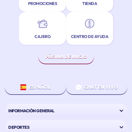
PROMOCIONES
TIENDA
CAJERO
CENTRO DE AYUDA
PÁGINA DE INICIO
ESPAÑOL
CHAT EN VIVO
INFORMACIÓN GENERAL
DEPORTES