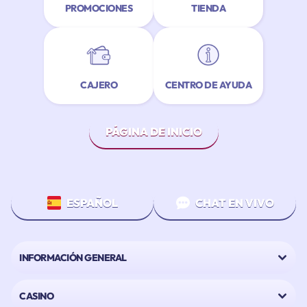
PROMOCIONES
TIENDA
CAJERO
CENTRO DE AYUDA
PÁGINA DE INICIO
ESPAÑOL
CHAT EN VIVO
INFORMACIÓN GENERAL
CASINO