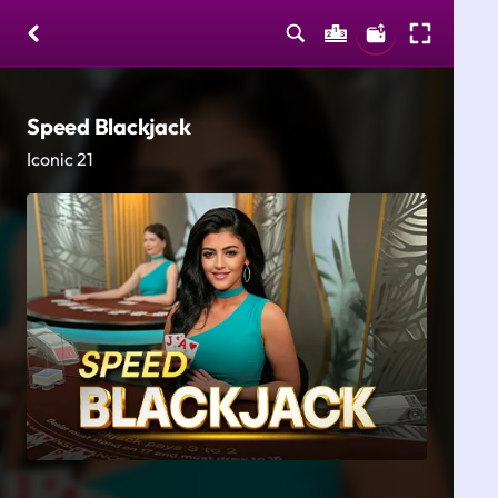
Speed Blackjack
Iconic 21