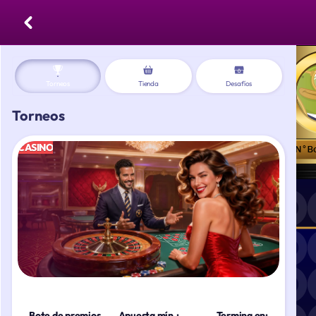
Torneos
Tienda
Desafíos
Torneos
CASINO
GOLD SALOON LIVE
Bote de premios
Apuesta mín.:
Termina en: