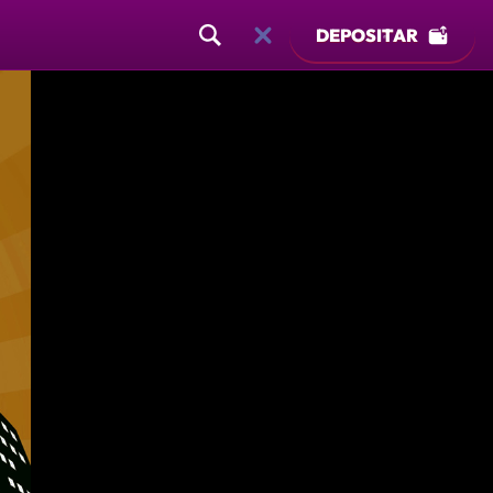
DEPOSITAR