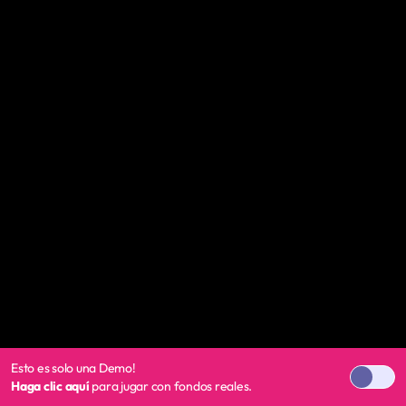
Esto es solo una Demo!
Haga clic aquí
para jugar con fondos reales.