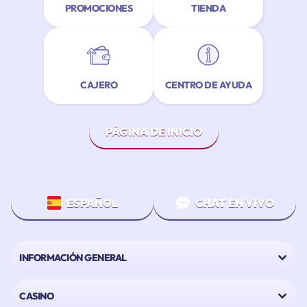
PROMOCIONES
TIENDA
CAJERO
CENTRO DE AYUDA
PÁGINA DE INICIO
ESPAÑOL
CHAT EN VIVO
INFORMACIÓN GENERAL
CASINO