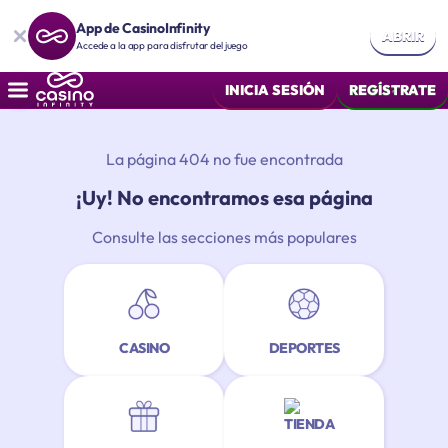
App de CasinoInfinity
ABRIR
Accede a la app para disfrutar del juego
INICIA SESIÓN
REGÍSTRATE
La página 404 no fue encontrada
¡Uy! No encontramos esa página
Consulte las secciones más populares
CASINO
DEPORTES