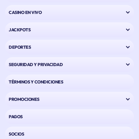
CASINO EN VIVO
JACKPOTS
DEPORTES
SEGURIDAD Y PRIVACIDAD
TÉRMINOS Y CONDICIONES
PROMOCIONES
PAGOS
SOCIOS