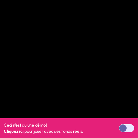
Ceci n'est qu'une démo!
Cliquez ici
pour jouer avec des fonds réels.