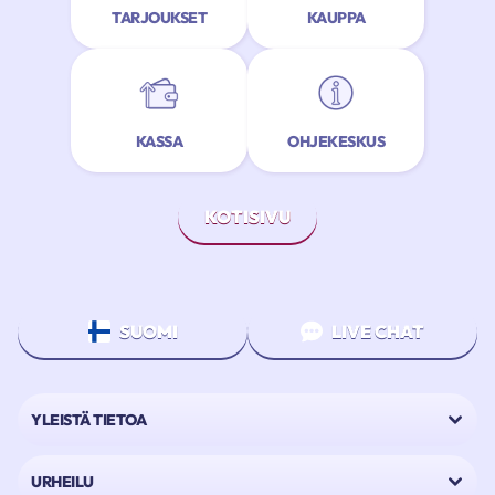
TARJOUKSET
KAUPPA
KASSA
OHJEKESKUS
KOTISIVU
SUOMI
LIVE CHAT
YLEISTÄ TIETOA
URHEILU