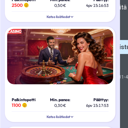
2500
0,50 €
4pv 15:16:53
Katso lisätiedot
CASINO
GOLD SALOON LIVE
Palkintopotti
Min. panos:
Päättyy:
1100
0,30 €
6pv 15:17:53
Katso lisätiedot