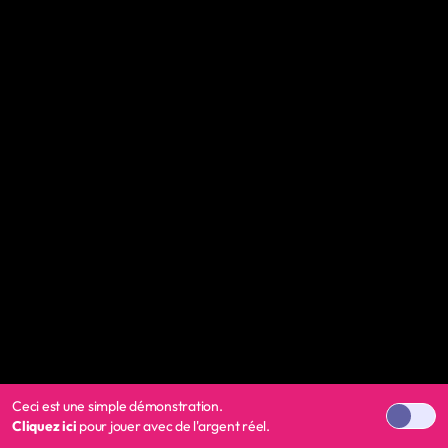
Ceci est une simple démonstration.
Cliquez ici
pour jouer avec de l'argent réel.