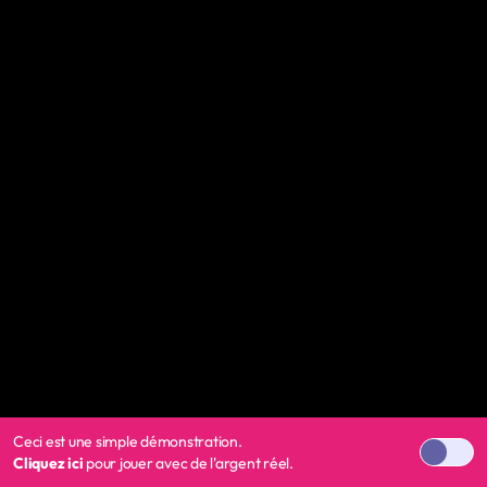
Ceci est une simple démonstration.
Cliquez ici
pour jouer avec de l'argent réel.