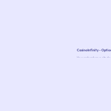
CasinoInfinity - Option
Vous recherchez un site de 
sportifs en ligne ! Sans lim
accessible à tout moment !
Afficher plus
Bonus et Dépôt pour le
Vous pouvez utiliser toutes
Mastercard, Mifinity, Klarn
notre offre de bonus de par
Paris sur le football, l
En plus des sports les plus 