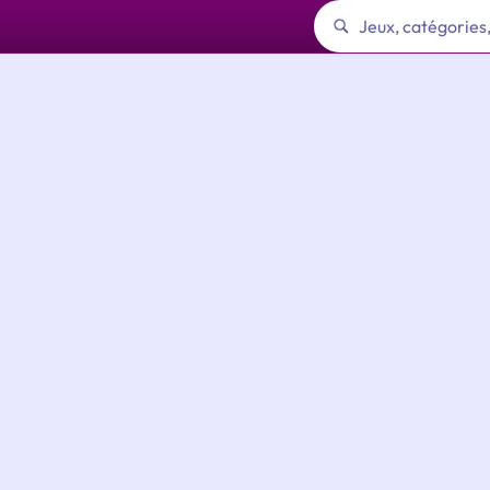
Jeux, catégories