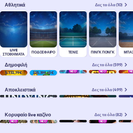
Αθλητικά
Δες τα όλα (10)
LIVE
ΠΟΔΌΣΦΑΙΡΟ
ΤΈΝΙΣ
ΠΙΝΓΚ ΠΟΝΓΚ
ΜΠΆ
ΣΤΟΙΧΉΜΑΤΑ
Δημοφιλή
Δες τα όλα (599)
NΈΟ
NΈΟ
N
5.731,79 €
125.398,63 €
Αποκλειστικά
Δες τα όλα (499)
Κορυφαίο live καζίνο
Δες τα όλα (82)
NΈΟ
NΈΟ
NΈΟ