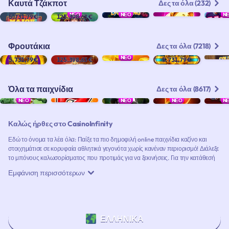
Καυτά Τζάκποτ
Δες τα όλα (232)
NΈΟ
NΈΟ
N
5.731,79 €
125.398,63 €
Φρουτάκια
Δες τα όλα (7218)
NΈΟ
5.731,79 €
125.398,63 €
5.731,79 €
Όλα τα παιχνίδια
Δες τα όλα (8617)
NΈΟ
NΈΟ
NΈΟ
N
Καλώς ήρθες στο CasinoInfinity
Εδώ το όνομα τα λέει όλα: Παίξε τα πιο δημοφιλή online παιχνίδια καζίνο και
στοιχημάτισε σε κορυφαία αθλητικά γεγονότα χωρίς κανέναν περιορισμό! Διάλεξε
το μπόνους καλωσορίσματος που προτιμάς για να ξεκινήσεις. Για την κατάθεσή
σου μπορείς να χρησιμοποιήσεις τις
πιο διαδεδομένες μεθόδους πληρωμής
,
Εμφάνιση περισσότερων
όπως Visa, Mastercard, CashtoCode ή MiFinity (το eWallet μέσω του οποίου
μπορείς να κάνεις την κατάθεσή σου μέσω Klarna (Sofort)), ενώ διαθέσιμες είναι
και μέθοδοι πληρωμής με κρυπτονομίσματα, όπως Bitcoin, Ethereum, Ripple ή
Litecoin. Αλλά αυτό είναι μόνο η αρχή, γιατί ακόμα και μετά το πρώτο σου
παιχνίδι, θα συνεχίσουμε να σου προσφέρουμε τις
καλύτερες προσφορές
,
ΕΛΛΗΝΙΚΆ
τουρνουά και ένα VIP πρόγραμμα που δεν συγκρίνεται με κανένα άλλο! Ατελείωτη