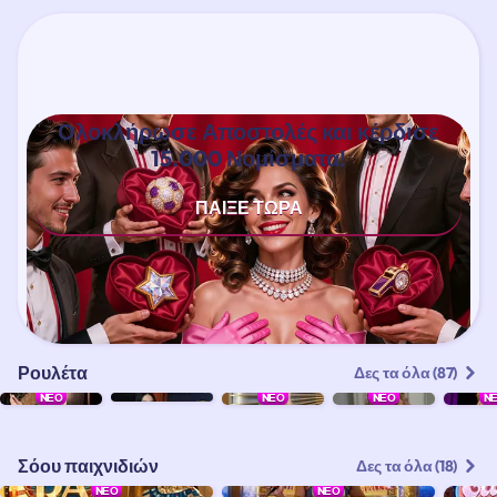
Ολοκλήρωσε Αποστολές και κέρδισε
15.000 Νομίσματα!
ΠΑΙΞΕ ΤΩΡΑ
Ρουλέτα
Δες τα όλα (87)
NΈΟ
NΈΟ
NΈΟ
N
Σόου παιχνιδιών
Δες τα όλα (18)
NΈΟ
NΈΟ