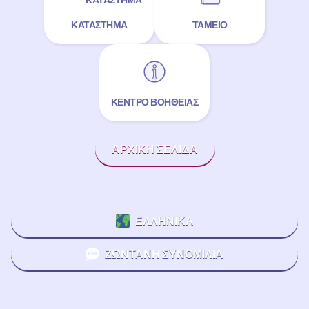
ΚΑΤΆΣΤΗΜΑ
ΤΑΜΕΊΟ
ΚΈΝΤΡΟ ΒΟΉΘΕΙΑΣ
ΑΡΧΙΚΉ ΣΕΛΊΔΑ
ΕΛΛΗΝΙΚΆ
ΖΩΝΤΑΝΉ ΣΥΝΟΜΙΛΊΑ