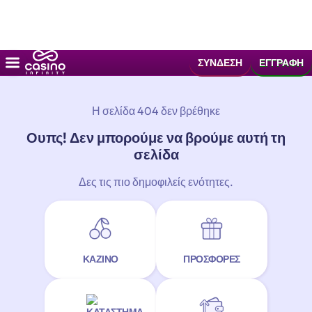
ΣΎΝΔΕΣΗ
ΕΓΓΡΑΦΉ
Η σελίδα 404 δεν βρέθηκε
Ουπς! Δεν μπορούμε να βρούμε αυτή τη
σελίδα
Δες τις πιο δημοφιλείς ενότητες.
ΚΑΖΊΝΟ
ΠΡΟΣΦΟΡΈΣ