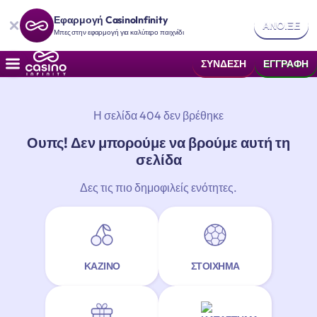
Εφαρμογή CasinoInfinity
ΆΝΟΙΞΕ
Μπες στην εφαρμογή για καλύτερο παιχνίδι
ΣΎΝΔΕΣΗ
ΕΓΓΡΑΦΉ
Η σελίδα 404 δεν βρέθηκε
Ουπς! Δεν μπορούμε να βρούμε αυτή τη
σελίδα
Δες τις πιο δημοφιλείς ενότητες.
ΚΑΖΊΝΟ
ΣΤΟΊΧΗΜΑ