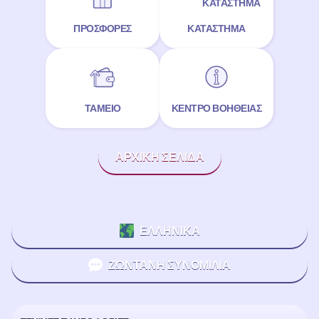
ΠΡΟΣΦΟΡΈΣ
ΚΑΤΆΣΤΗΜΑ
ΤΑΜΕΊΟ
ΚΈΝΤΡΟ ΒΟΉΘΕΙΑΣ
ΑΡΧΙΚΉ ΣΕΛΊΔΑ
ΕΛΛΗΝΙΚΆ
ΖΩΝΤΑΝΉ ΣΥΝΟΜΙΛΊΑ