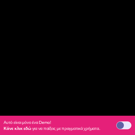
Αυτό είναι μόνο ένα Demo!
Κάνε κλικ εδώ
για να παίξεις με πραγματικά χρήματα.