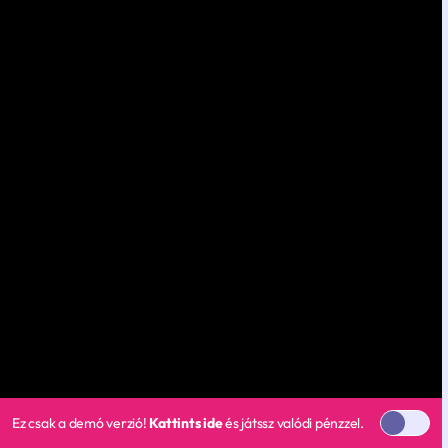
Ez csak a demó verzió!
Kattints ide
és játssz valódi pénzzel.