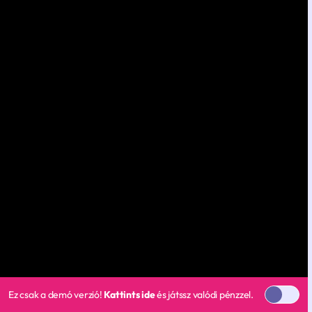
Ez csak a demó verzió!
Kattints ide
és játssz valódi pénzzel.