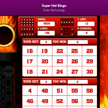
Super Hot Bingo
Salsa Technology