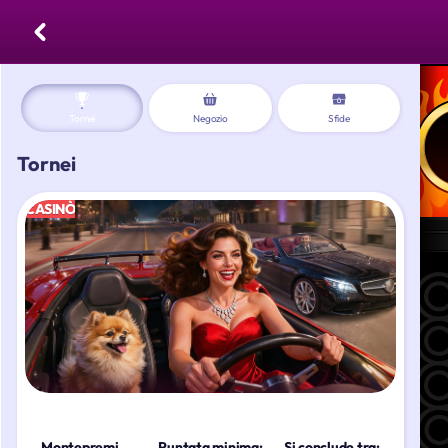
Tornei
Negozio
Sfide
Tornei
CASINÒ
GARA MENSILE
Montepremi
Puntata minima:
Si conclude tra: