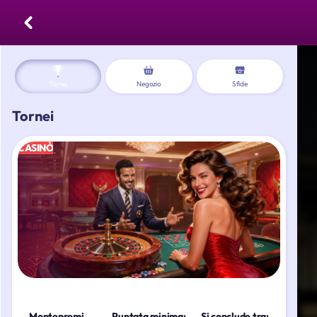
Tornei
Negozio
Sfide
Tornei
CASINÒ
GOLD SALOON LIVE
Montepremi
Puntata minima:
Si conclude tra: