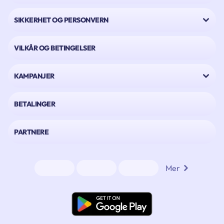
SIKKERHET OG PERSONVERN
VILKÅR OG BETINGELSER
KAMPANJER
BETALINGER
PARTNERE
Mer