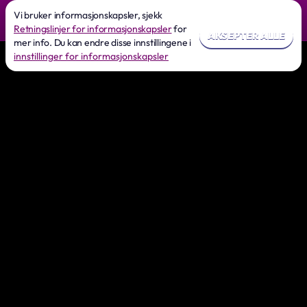
Vi bruker informasjonskapsler, sjekk
Retningslinjer for informasjonskapsler
for
AKSEPTER ALLE
mer info. Du kan endre disse innstillingene i
innstillinger for informasjonskapsler