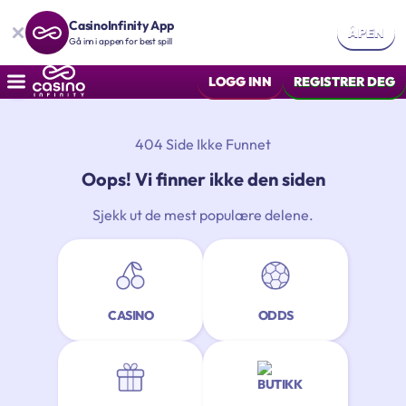
CasinoInfinity App
ÅPEN
Gå inn i appen for best spill
LOGG INN
REGISTRER DEG
404 Side Ikke Funnet
Oops! Vi finner ikke den siden
Sjekk ut de mest populære delene.
CASINO
ODDS