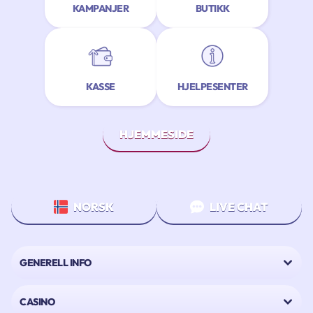
KAMPANJER
BUTIKK
KASSE
HJELPESENTER
HJEMMESIDE
NORSK
LIVE CHAT
GENERELL INFO
CASINO