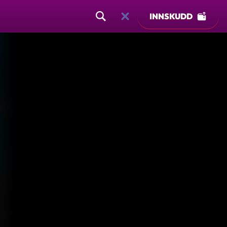
INNSKUDD