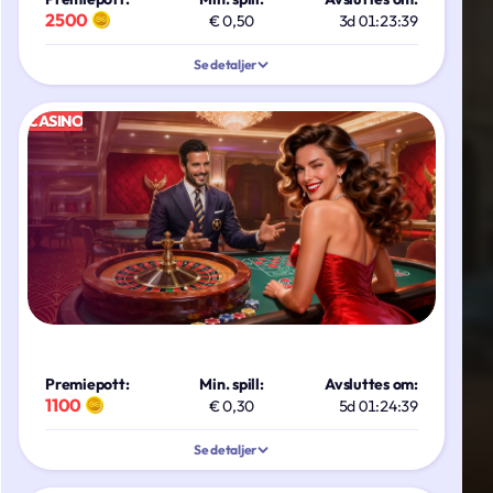
2500
€ 0,50
3d 01:23:39
Se detaljer
CASINO
GOLD SALOON LIVE
Premiepott:
Min. spill:
Avsluttes om:
1100
€ 0,30
5d 01:24:39
Se detaljer