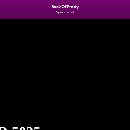
Book Of Frosty
Spinomenal