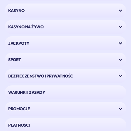
KASYNO
KASYNO NA ŻYWO
JACKPOTY
SPORT
BEZPIECZEŃSTWO I PRYWATNOŚĆ
WARUNKI I ZASADY
PROMOCJE
PŁATNOŚCI