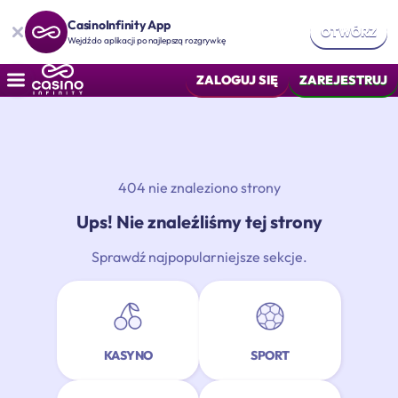
CasinoInfinity App
OTWÓRZ
Wejdź do aplikacji po najlepszą rozgrywkę
ZALOGUJ SIĘ
ZAREJESTRUJ
404 nie znaleziono strony
Ups! Nie znaleźliśmy tej strony
Sprawdź najpopularniejsze sekcje.
KASYNO
SPORT