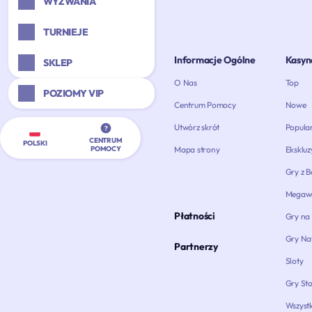
WYZWANIA
TURNIEJE
Informacje Ogólne
Kasyn
SKLEP
O Nas
Top
POZIOMY VIP
Centrum Pomocy
Nowe
Utwórz skrót
Popula
CENTRUM
POLSKI
POMOCY
Mapa strony
Eksklu
Gry z 
Megaw
Płatności
Gry na
Gry Na
Partnerzy
Sloty
Gry St
Wszyst