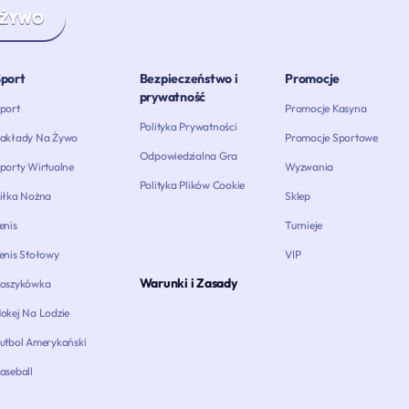
 ŻYWO
port
Bezpieczeństwo i
Promocje
prywatność
port
Promocje Kasyna
Polityka Prywatności
akłady Na Żywo
Promocje Sportowe
Odpowiedzialna Gra
porty Wirtualne
Wyzwania
Polityka Plików Cookie
iłka Nożna
Sklep
enis
Turnieje
enis Stołowy
VIP
Warunki i Zasady
oszykówka
okej Na Lodzie
utbol Amerykański
aseball