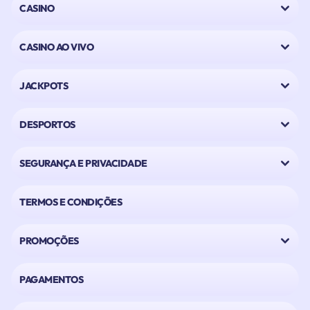
CASINO
CASINO AO VIVO
JACKPOTS
DESPORTOS
SEGURANÇA E PRIVACIDADE
TERMOS E CONDIÇÕES
PROMOÇÕES
PAGAMENTOS