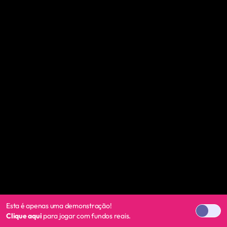
Esta é apenas uma demonstração!
Clique aqui
para jogar com fundos reais.