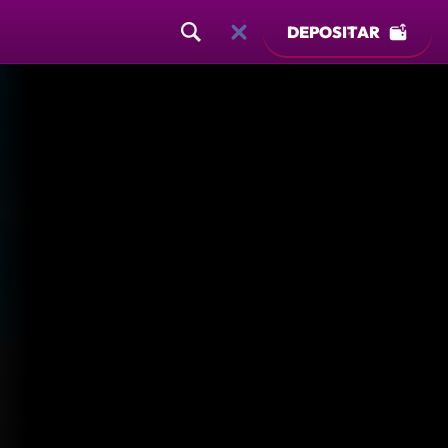
DEPOSITAR