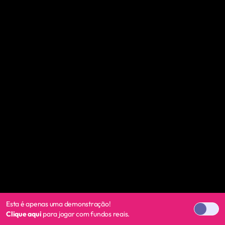
Esta é apenas uma demonstração!
Clique aqui
para jogar com fundos reais.