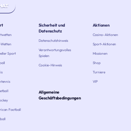
CHAT
rt
Sicherheit und
Aktionen
Datenschutz
twetten
Casino-Aktionen
Datenschutzhinweis
-Wetten
Sport-Aktionen
Verantwortungsvolles
ueller Sport
Missionen
Spielen
ball
Shop
Cookie-Hinweis
is
Turniere
htennis
VIP
etball
Allgemeine
Geschäftsbedingungen
ockey
ican Football
ball