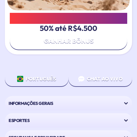
BÔNUS DE RECARGA DE FIM DE
SEMANA
50% até R$4.500
GANHAR BÔNUS
PORTUGUÊS
CHAT AO VIVO
INFORMAÇÕES GERAIS
ESPORTES