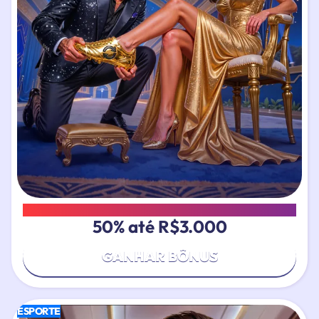
BÔNUS DE RECARGA SEMANAL
50% até R$3.000
GANHAR BÔNUS
ESPORTE