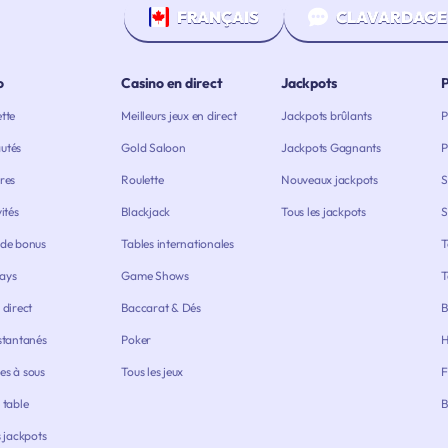
FRANÇAIS
CLAVARDAGE 
o
Casino en direct
Jackpots
P
tte
Meilleurs jeux en direct
Jackpots brûlants
P
utés
Gold Saloon
Jackpots Gagnants
P
res
Roulette
Nouveaux jackpots
S
ités
Blackjack
Tous les jackpots
S
 de bonus
Tables internationales
T
ays
Game Shows
T
 direct
Baccarat & Dés
B
stantanés
Poker
H
es à sous
Tous les jeux
F
 table
B
s jackpots