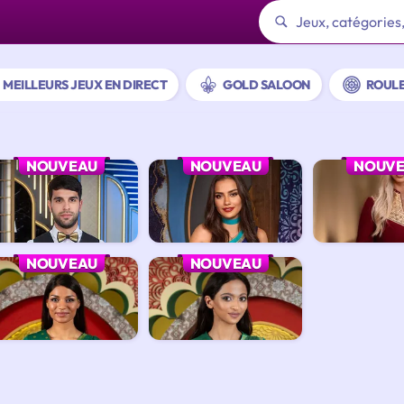
Jeux, catégories
MEILLEURS JEUX EN DIRECT
GOLD SALOON
ROUL
NOUVEAU
NOUVEAU
NOUV
NOUVEAU
NOUVEAU