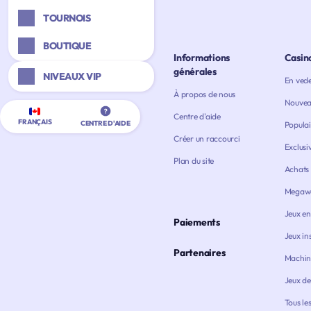
TOURNOIS
BOUTIQUE
Informations
Casin
générales
NIVEAUX VIP
En vede
À propos de nous
Nouvea
Centre d'aide
FRANÇAIS
CENTRE D'AIDE
Populai
Créer un raccourci
Exclusiv
Plan du site
Achats
Megaw
Jeux en
Paiements
Jeux in
Partenaires
Machin
Jeux de
Tous le